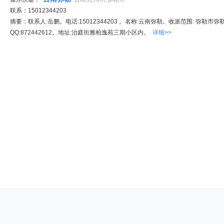
联系：15012344203
摘要：联系人:岳鹏。电话:15012344203 。名称:云南弥勒。收派范围: 弥勒市
QQ:872442612。地址:治庭街雅柏逸苑三期小区内。
详细>>