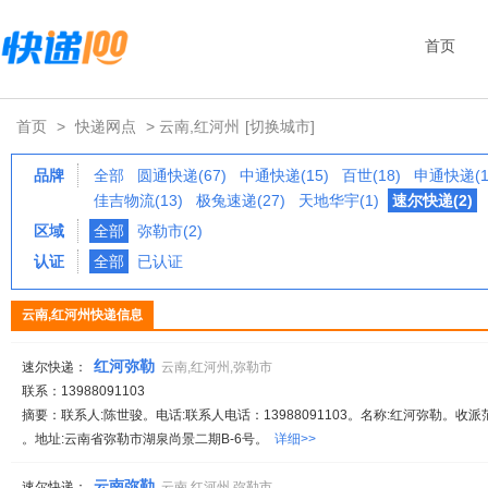
首页
首页
>
快递网点
> 云南,红河州
[切换城市]
品牌
全部
圆通快递(67)
中通快递(15)
百世(18)
申通快递(1
佳吉物流(13)
极兔速递(27)
天地华宇(1)
速尔快递(2)
区域
全部
弥勒市(2)
认证
全部
已认证
云南,红河州快递信息
红河弥勒
速尔快递：
云南,红河州,弥勒市
联系：13988091103
摘要：联系人:陈世骏。电话:联系人电话：13988091103。名称:红河弥勒。收派
。地址:云南省弥勒市湖泉尚景二期B-6号。
详细>>
云南弥勒
速尔快递：
云南,红河州,弥勒市