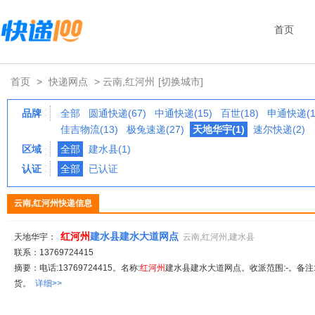
首页
首页
>
快递网点
> 云南,红河州
[切换城市]
品牌
全部
圆通快递(67)
中通快递(15)
百世(18)
申通快递(1
佳吉物流(13)
极兔速递(27)
天地华宇(1)
速尔快递(2)
区域
全部
建水县(1)
认证
全部
已认证
云南,红河州快递信息
红
河州
建水县建水大道网点
天地华宇：
云南,红河州,建水县
联系：13769724415
摘要：电话:13769724415。名称:
红
河州
建水县建水大道网点。收派范围:-。备注
货。
详细>>