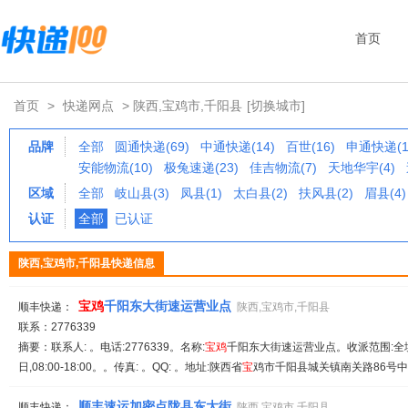
首页
首页
>
快递网点
> 陕西,宝鸡市,千阳县
[切换城市]
品牌
全部
圆通快递(69)
中通快递(14)
百世(16)
申通快递(1
安能物流(10)
极兔速递(23)
佳吉物流(7)
天地华宇(4)
区域
全部
岐山县(3)
凤县(1)
太白县(2)
扶风县(2)
眉县(4)
认证
全部
已认证
陕西,宝鸡市,千阳县快递信息
宝
鸡
千阳东大街速运营业点
顺丰快递：
陕西,宝鸡市,千阳县
联系：2776339
摘要：联系人: 。电话:2776339。名称:
宝
鸡
千阳东大街速运营业点。收派范围:全
日,08:00-18:00。。传真: 。QQ: 。地址:陕西省
宝
鸡市千阳县城关镇南关路86号中
顺丰速运加密点陇县东大街
顺丰快递：
陕西,宝鸡市,千阳县