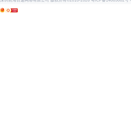
深圳前海百递网络有限公司 版权所有©2010-
2026
粤ICP备14085002号