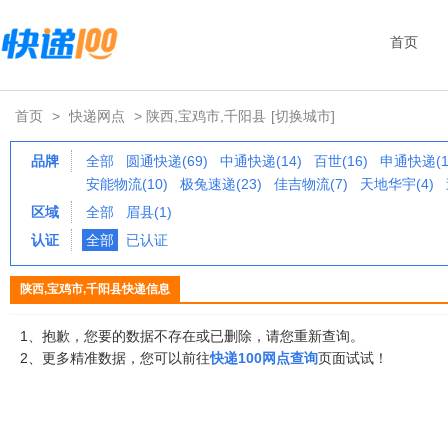
首页
首页
>
快递网点
> 陕西,宝鸡市,千阳县
[切换城市]
品牌
全部
圆通快递(69)
中通快递(14)
百世(16)
申通快递(1
安能物流(10)
极兔速递(23)
佳吉物流(7)
天地华宇(4)
区域
全部
眉县(1)
认证
全部
已认证
陕西,宝鸡市,千阳县快递信息
1、抱歉，您要的数据不存在或已删除，请您重新查询。
2、更多精准数据，您可以前往
快递100网点查询
页面试试！