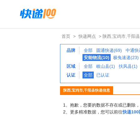
首页
>
快递网点
> 陕西,宝鸡市,千阳县
品牌
全部
圆通快递(69)
中通快递
安能物流(10)
极兔速递(23)
区域
全部
岐山县(1)
扶风县(1)
认证
全部
已认证
陕西,宝鸡市,千阳县快递信息
1、抱歉，您要的数据不存在或已删除
2、更多精准数据，您可以前往
快递10