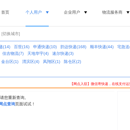
首页
个人用户
企业用户
物流服务商
[切换城市]
(14)
百世(16)
申通快递(10)
韵达快递(168)
顺丰快递(44)
宅急送(
佳吉物流(7)
天地华宇(4)
速尔快递(3)
金台区(1)
渭滨区(4)
凤翔区(1)
陈仓区(2)
【网点入驻】微信寄快递，在线支付运
，请您重新查询。
0网点查询
页面试试！