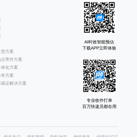
案
案
案
AI时效智能预估
下载APP立即体验
发货方案
地点寄件方案
一体化方案
降本方案
所函证解决方案
专业收件打单
百万快递员都在用