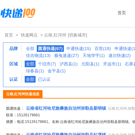
首页
首页
>
快递网点
> 云南,红河州
[切换城市]
品牌
全部
圆通快递(67)
中通快递(15)
百世(18)
申通快递(1
佳吉物流(13)
极兔速递(27)
天地华宇(1)
速尔快递(2)
区域
全部
个旧市(7)
泸西县(1)
元阳县(1)
开远市(1)
石屏县
绿春县(1)
金平县(1)
认证
全部
已认证
云南,红河州快递信息
云南省红河哈尼族彝族自治州弥勒县新哨镇
圆通快递：
云南,红河州,弥
联系：15126179661
摘要：电话:15126179661。名称:云南省红河哈尼族彝族自治州弥勒县新哨镇。收
云南省红河哈尼族彝族自治州弥勒县虹溪镇