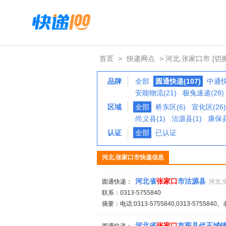
首页
>
快递网点
> 河北,张家口市
[切
品牌
全部
圆通快递(107)
中通快
安能物流(21)
极兔速递(28)
区域
全部
桥东区(6)
宣化区(26)
尚义县(1)
沽源县(1)
康保县
认证
全部
已认证
河北,张家口市快递信息
河北省
张家
口
市沽源县
圆通快递：
河北,
联系：0313-5755840
摘要：电话:0313-5755840,0313-575584
河北省
张家
口
市蔚县代王城