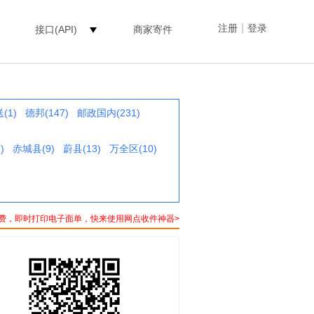
|
注册
登录
接口(API)
商家寄件
(1)
德邦(147)
邮政国内(231)
)
赤城县(9)
蔚县(13)
万全区(10)
费，即时打印电子面单，快来使用网点收件神器>