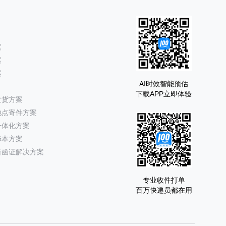
案
案
案
AI时效智能预估
下载APP立即体验
发货方案
地点寄件方案
一体化方案
降本方案
所函证解决方案
专业收件打单
百万快递员都在用