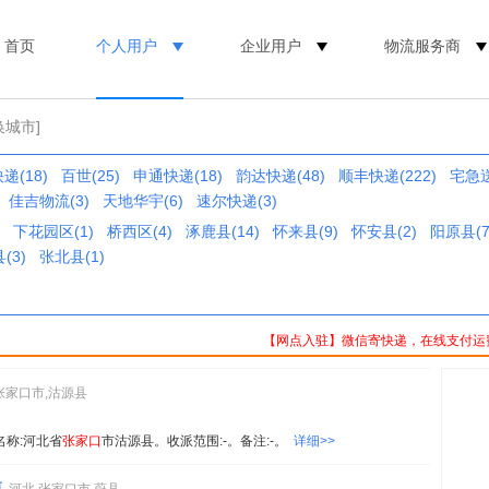
首页
个人用户
企业用户
物流服务商
换城市]
递(18)
百世(25)
申通快递(18)
韵达快递(48)
顺丰快递(222)
宅急送
佳吉物流(3)
天地华宇(6)
速尔快递(3)
下花园区(1)
桥西区(4)
涿鹿县(14)
怀来县(9)
怀安县(2)
阳原县(7
(3)
张北县(1)
【网点入驻】微信寄快递，在线支付运
张家口市,沽源县
0。名称:河北省
张家
口
市沽源县。收派范围:-。备注:-。
详细>>
镇