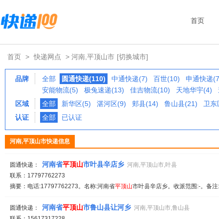
首页
首页
>
快递网点
> 河南,平顶山市
[切换城市]
品牌
全部
圆通快递(110)
中通快递(7)
百世(10)
申通快递(7
安能物流(5)
极兔速递(13)
佳吉物流(10)
天地华宇(4)
区域
全部
新华区(5)
湛河区(9)
郏县(14)
鲁山县(21)
卫东区
认证
全部
已认证
河南,平顶山市快递信息
河南省
平顶山
市叶县辛店乡
圆通快递：
河南,平顶山市,叶县
联系：17797762273
摘要：电话:17797762273。名称:河南省
平顶山
市叶县辛店乡。收派范围:-。备注
河南省
平顶山
市鲁山县让河乡
圆通快递：
河南,平顶山市,鲁山县
联系：15617317228