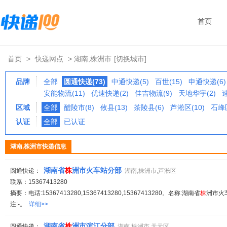
首页
首页
>
快递网点
> 湖南,株洲市
[切换城市]
品牌
全部
圆通快递(73)
中通快递(5)
百世(15)
申通快递(6)
安能物流(11)
优速快递(2)
佳吉物流(9)
天地华宇(2)
区域
全部
醴陵市(8)
攸县(13)
茶陵县(6)
芦淞区(10)
石峰区
认证
全部
已认证
湖南,株洲市快递信息
湖南省
株
洲市火车站分部
圆通快递：
湖南,株洲市,芦淞区
联系：15367413280
摘要：电话:15367413280,15367413280,15367413280。名称:湖南省
株
洲市火
注:-。
详细>>
湖南省
株
洲市滨江分部
圆通快递：
湖南,株洲市,天元区